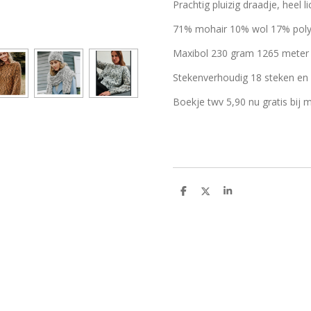
Prachtig pluizig draadje, heel 
71% mohair 10% wol 17% poly
Maxibol 230 gram 1265 meter
Stekenverhoudig 18 steken en 
Boekje twv 5,90 nu gratis bij
D
D
S
e
e
h
l
e
a
e
l
r
n
e