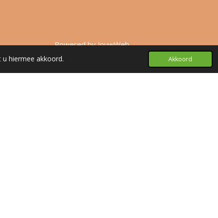
Powered by
JouwWeb
t u hiermee akkoord.
Akkoord