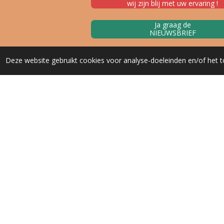
wij zijn blij met uw ervaring !
Ja graag de
NIEUWSBRIEF
Deze website gebruikt cookies voor analyse-doeleinden en/of het t