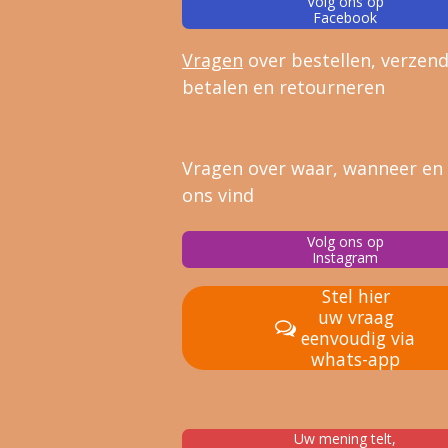
Volg ons op
Facebook
Vragen
over bestellen, verz
end
betalen en retourneren
Vragen over waar, wanneer en
ons vind
Volg ons op
Instagram
Stel hier
uw vraag
eenvoudig via
whats-app
Uw mening telt,