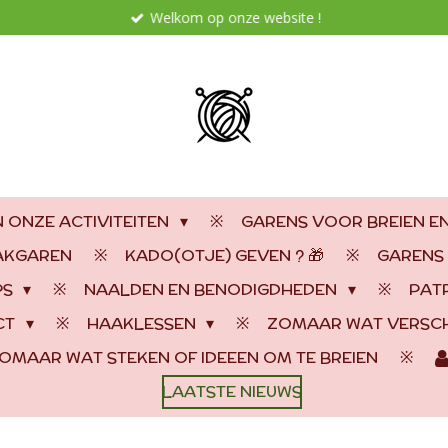
Welkom op onze website !
 ONZE ACTIVITEITEN
GARENS VOOR BREIEN E
AAKGAREN
KADO(OTJE) GEVEN ? 🎁
GARENS
PS
NAALDEN EN BENODIGDHEDEN
PAT
CT
HAAKLESSEN
ZOMAAR WAT VERSCH
OMAAR WAT STEKEN OF IDEEEN OM TE BREIEN
LAATSTE NIEUWS