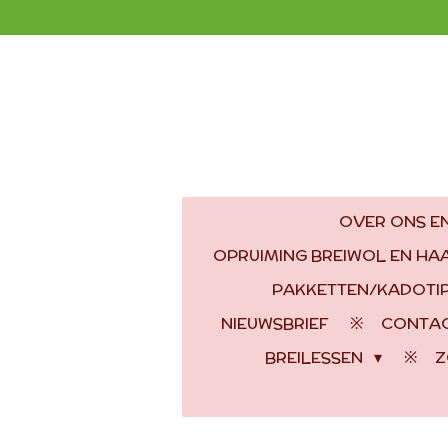
Ga
direct
naar
de
hoofdinhoud
OVER ONS EN
OPRUIMING BREIWOL EN H
PAKKETTEN/KADOTI
NIEUWSBRIEF
CONTA
BREILESSEN
Z