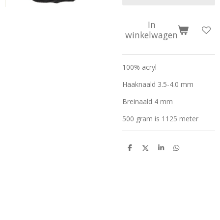
In
winkelwagen
100% acryl
Haaknaald 3.5-4.0 mm
Breinaald 4 mm
500 gram is 1125 meter
D
D
S
D
e
e
h
e
l
e
a
l
e
l
r
e
n
e
n