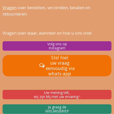
Vragen
over bestellen, verz
enden, betalen en
retourneren
Vragen over waar, wanneer en hoe u ons vind
Volg ons op
Instagram
Stel hier
uw vraag
eenvoudig via
whats-app
Uw mening telt,
wij zijn blij met uw ervaring !
Ja graag de
NIEUWSBRIEF