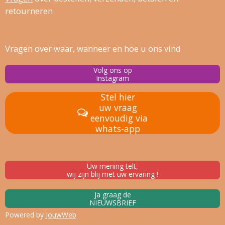
retourneren
Vragen over waar, wanneer en hoe u ons vind
Volg ons op
Instagram
Stel hier
uw vraag
eenvoudig via
whats-app
Uw mening telt,
wij zijn blij met uw ervaring !
Ja graag de
NIEUWSBRIEF
Powered by
JouwWeb