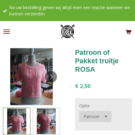
Ga
Na uw bestelling geven wij altijd even een reactie wanneer we
direct
kunnen verzenden.
naar
de
hoofdinhoud
Patroon of
Pakket truitje
ROSA
€ 2,50
Optie