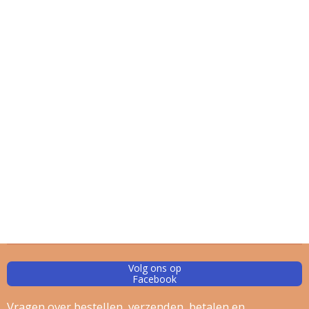
Volg ons op
Facebook
Vragen
over bestellen, verz
enden, betalen en