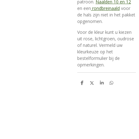
patroon.
Naalden 10 en 12
en een
rondbreinaald
voor
de hals zijn niet in het pakket
opgenomen.
Voor de kleur kunt u kiezen
uit rose, lichtgroen, oudrose
of naturel. Vermeld uw
kleurkeuze op het
bestelformulier bij de
opmerkingen.
D
D
S
D
e
e
h
e
l
e
a
l
e
l
r
e
n
e
n