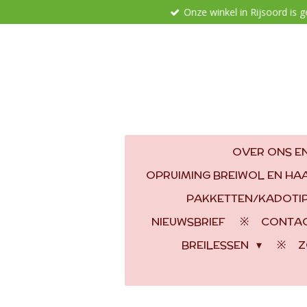
Onze winkel in Rijsoord is 
Ga
direct
naar
de
hoofdinhoud
OVER ONS EN
OPRUIMING BREIWOL EN H
PAKKETTEN/KADOTI
NIEUWSBRIEF
CONTA
BREILESSEN
Z