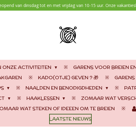
geopend van dinsdag tot en met vrijdag van 10-15 uur. Onze vakantiesl
 ONZE ACTIVITEITEN
GARENS VOOR BREIEN E
AAKGAREN
KADO(OTJE) GEVEN ? 🎁
GARENS
PS
NAALDEN EN BENODIGDHEDEN
PAT
CT
HAAKLESSEN
ZOMAAR WAT VERSCH
OMAAR WAT STEKEN OF IDEEEN OM TE BREIEN
LAATSTE NIEUWS