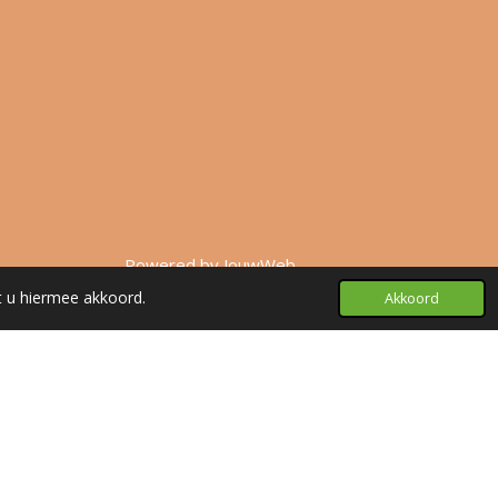
Powered by
JouwWeb
t u hiermee akkoord.
Akkoord