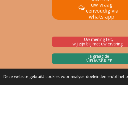
uw vraag
eenvoudig via
whats-app
Uw mening telt,
wij zijn blij met uw ervaring !
Ja graag de
NIEUWSBRIEF
Deze website gebruikt cookies voor analyse-doeleinden en/of het t