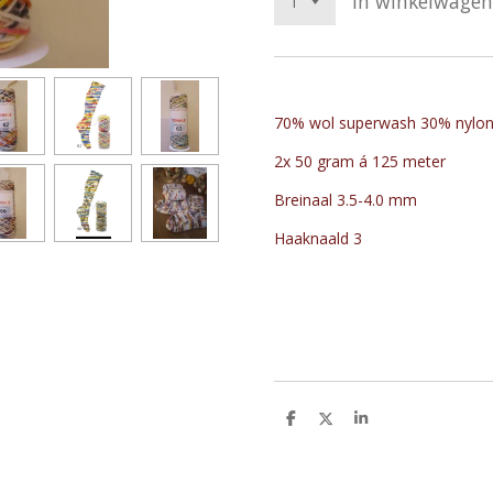
In winkelwagen
70% wol superwash 30% nylo
2x 50 gram á 125 meter
Breinaal 3.5-4.0 mm
Haaknaald 3
D
D
S
e
e
h
l
e
a
e
l
r
n
e