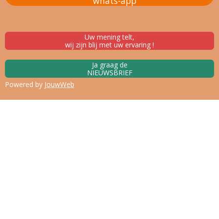
whats-app
Uw mening telt,
wij zijn blij met uw ervaring !
Ja graag de
NIEUWSBRIEF
Powered by
JouwWeb