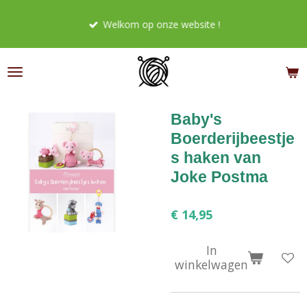
Ga
Welkom op onze website !
direct
naar
de
hoofdinhoud
Baby's
Boerderijbeestje
s haken van
Joke Postma
€ 14,95
In
winkelwagen