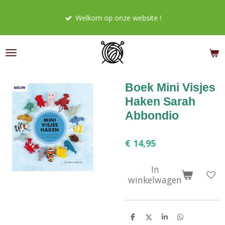
Ga
Welkom op onze website !
direct
naar
de
hoofdinhoud
Boek Mini Visjes
Haken Sarah
Abbondio
€ 14,95
In
winkelwagen
D
D
S
D