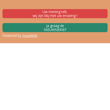
Uw mening telt,
wij zijn blij met uw ervaring !
Ja graag de
NIEUWSBRIEF
Powered by
JouwWeb