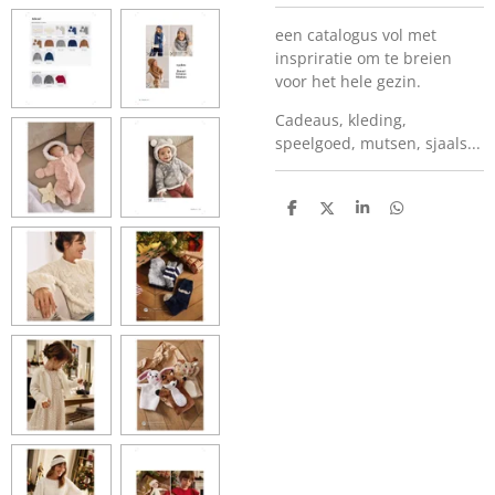
een catalogus vol met
inspriratie om te breien
voor het hele gezin.
Cadeaus, kleding,
speelgoed, mutsen, sjaals...
D
D
S
D
e
e
h
e
l
e
a
l
e
l
r
e
n
e
n