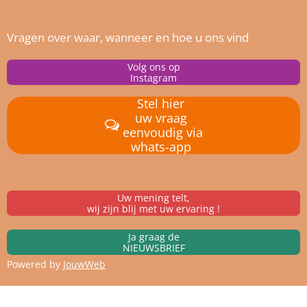
Vragen over waar, wanneer en hoe u ons vind
Volg ons op
Instagram
Stel hier
uw vraag
eenvoudig via
whats-app
Uw mening telt,
wij zijn blij met uw ervaring !
Ja graag de
NIEUWSBRIEF
Powered by
JouwWeb