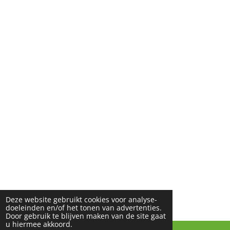
Deze website gebruikt cookies voor analyse-
doeleinden en/of het tonen van advertenties.
Door gebruik te blijven maken van de site gaat
u hiermee akkoord.