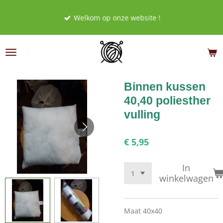
Ga
Welkom op onze website !
direct
naar
de
hoofdinhoud
Binnen kussen
40,40 poliesther
vulling
€ 5,95
In
winkelwagen
Maat 40x40