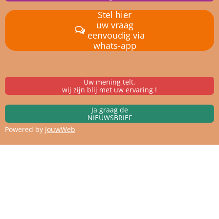
Stel hier
uw vraag
eenvoudig via
whats-app
Uw mening telt,
wij zijn blij met uw ervaring !
Ja graag de
NIEUWSBRIEF
Powered by
JouwWeb