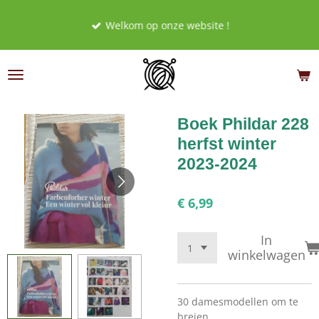
Ga
Welkom op onze website !
direct
naar
de
hoofdinhoud
Boek Phildar 228
herfst winter
2023-2024
€ 6,99
In
winkelwagen
30 damesmodellen om te
breien