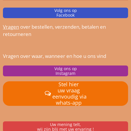
Volg ons op
Facebook
Vragen
over bestellen, verz
enden, betalen en
retourneren
Vragen over waar, wanneer en hoe u ons vind
Volg ons op
Instagram
Stel hier
uw vraag
eenvoudig via
whats-app
Uw mening telt,
wij zijn blij met uw ervaring !