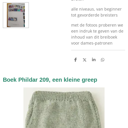
alle niveaus, van beginner
tot gevorderde breisters
met de fotoos proberen we
een indruk te geven van de
inhoud van dit breiboek
voor dames-patronen
D
D
S
D
e
e
h
e
l
e
a
l
e
l
r
e
n
e
n
Boek Phildar 209, een kleine greep