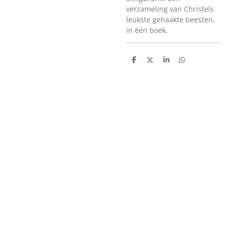
verzameling van Christels
leukste gehaakte beesten,
in één boek.
D
D
S
D
e
e
h
e
l
e
a
l
e
l
r
e
n
e
n