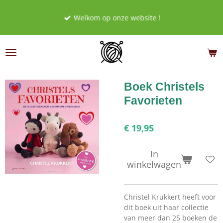
Ga
Welkom op onze website !
direct
naar
de
hoofdinhoud
Boek Christels
Favorieten
€ 19,95
In
winkelwagen
Christel Krukkert heeft voor
dit boek uit haar collectie
van meer dan 25 boeken de