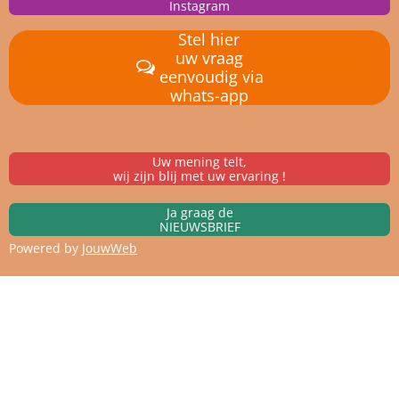
Instagram
Stel hier
uw vraag
eenvoudig via
whats-app
Uw mening telt,
wij zijn blij met uw ervaring !
Ja graag de
NIEUWSBRIEF
Powered by
JouwWeb