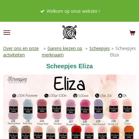
Ga
Welkom op onze website !
direct
naar
de
hoofdinhoud
Over ons en onze
»
Garens kiezen op
»
Scheepjes
»
Scheepjes
activiteiten
merknaam
Eliza
Scheepjes Eliza