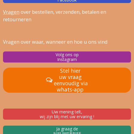
Vragen
over bestellen, verz
enden, betalen en
retourneren
Vragen over waar, wanneer en hoe u ons vind
Volg ons op
Instagram
Stel hier
uw vraag
eenvoudig via
whats-app
Uw mening telt,
wij zijn blij met uw ervaring !
Ja graag de
NIEUWSBRIEF