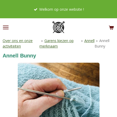
Ga
Welkom op onze website !
direct
naar
de
hoofdinhoud
Over ons en onze
»
Garens kiezen op
»
Annell
»
Annell
activiteiten
merknaam
Bunny
Annell Bunny