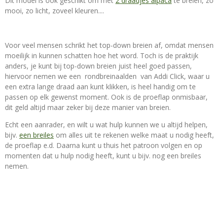
Dit model is ook geschikt om met
2 draadjes alpaca
te breien, zo
mooi, zo licht, zoveel kleuren....
Voor veel mensen schrikt het top-down breien af, omdat mensen
moeilijk in kunnen schatten hoe het word. Toch is de praktijk
anders, je kunt bij top-down breien juist heel goed passen,
hiervoor nemen we een rondbreinaalden van Addi Click, waar u
een extra lange draad aan kunt klikken, is heel handig om te
passen op elk gewenst moment. Ook is de proeflap onmisbaar,
dit geld altijd maar zeker bij deze manier van breien.
Echt een aanrader, en wilt u wat hulp kunnen we u altijd helpen,
bijv.
een breiles
om alles uit te rekenen welke maat u nodig heeft,
de proeflap e.d. Daarna kunt u thuis het patroon volgen en op
momenten dat u hulp nodig heeft, kunt u bijv. nog een breiles
nemen.