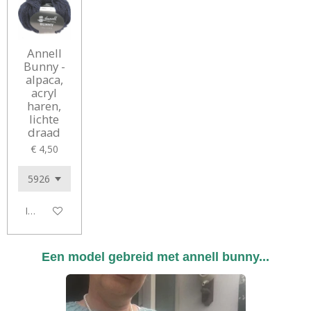
Annell
Bunny -
alpaca,
acryl
haren,
lichte
draad
€ 4,50
In winkelwagen
Een model gebreid met annell bunny...