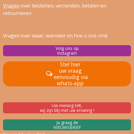
Vragen
over bestellen, verz
enden, betalen en
retourneren
Vragen over waar, wanneer en hoe u ons vind
Volg ons op
Instagram
Stel hier
uw vraag
eenvoudig via
whats-app
Uw mening telt,
wij zijn blij met uw ervaring !
Ja graag de
NIEUWSBRIEF